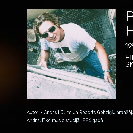
P
H
19
PI
S
Autori - Andris Lūkins un Roberts Gobziņš, aranžē
Andris, Elko music studijā 1996.gadā