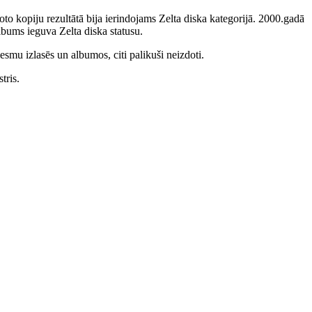
to kopiju rezultātā bija ierindojams Zelta diska kategorijā. 2000.gadā
bums ieguva Zelta diska statusu.
smu izlasēs un albumos, citi palikuši neizdoti.
tris.