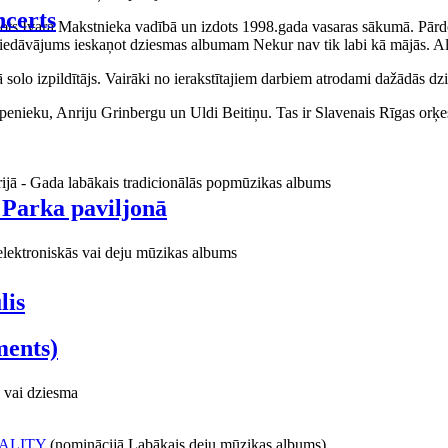
certs
aņots Ivara Makstnieka vadībā un izdots 1998.gada vasaras sākumā. Pārdo
piedāvājums ieskaņot dziesmas albumam Nekur nav tik labi kā mājās. Al
o izpildītājs. Vairāki no ierakstītajiem darbiem atrodami dažādās dzie
ieku, Anriju Grinbergu un Uldi Beitiņu. Tas ir Slavenais Rīgas orķes
rijā - Gada labākais tradicionālās popmūzikas albums
 Parka paviljonā
elektroniskās vai deju mūzikas albums
lis
ments)
 vai dziesma
ALITY
(nominācijā Labākais deju mūzikas albums)