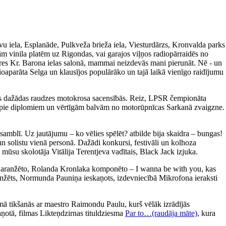
avu iela, Esplanāde, Pulkveža brieža iela, Viesturdārzs, Kronvalda parks
m vinila platēm uz Rigondas, vai garajos viļņos radiopārraidēs no
ieres Kr. Barona ielas salonā, mammai neizdevās mani pierunāt. Nē - un
ioaparāta Selga un klausījos populārāko un tajā laikā vienīgo raidījumu
īties dažādas raudzes motokrosa sacensībās. Reiz, LPSR čempionāta
tikt pie diplomiem un vērtīgām balvām no motorūpnīcas Sarkanā zvaigzne.
amblī. Uz jautājumu – ko vēlies spēlēt? atbilde bija skaidra – bungas!
un solistu vienā personā. Dažādi konkursi, festivāli un kolhoza
 mūsu skolotāja Vitālija Terentjeva vadītais, Black Jack izjuka.
a aranžēto, Rolanda Kronlaka komponēto – I wanna be with you, kas
 aranžēts, Normunda Pauniņa ieskaņots, izdevniecībā Mikrofona ieraksti
ā tikšanās ar maestro Raimondu Paulu, kurš vēlāk izrādījās
aņotā, filmas Likteņdzirnas tituldziesma
Par to…(raudāja māte)
, kura