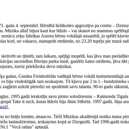
71. gada 4. septembrī. Bērnībā lielākoties apgrozījos pa centru – Dzirn
. Mūzika allaž bijusi kaut kur līdzās – vai skanot no mammas spēlētajā
iku nonācu zeķu fabrikas Aurora bērnu vokālajā ansamblī, jo spēlēt klav
olas korī, un vakaros, manuprāt otrdienās, no 23.20 tupēju pie mazā rad
ka skrūvēti un tjūnēti, tam laikam, spējīgi mopēdi, kas ļāva man piedal
fikācijas sacensības Bieriņu parka trasē, gandrīz katru otrdienu, ļāva 
irojusies, toreiz priekšroku devu mūzikai.
 gaitas, Gunāra Freidenfelda vadītajā bērnu vokāli instrumentālajā ans
, es biju visdedzīgāk tam noskaņots. Tā kļuvu par 2 in 1 - bundzinieku 
ņu zagļiem uzkrāt pieredzi un spodrināt savu talantu. 90-to gadu sākumā,
augļus. 1995.gadā ierakstīju savu pirmo solodziesmu – Raimonda Tigul
, grupā Take it such, kuras līderis bija Jānis Stībelis. 1997.gadā, Jāņa
mazā!
nu no brāļu lomām, atsaucos. Tieši Mūzikas akadēmijā notika mana pirm
tviešu tautasdziesmas, ieskaņotas kopā ar Dzeguzīti. Tad 1996.gadā iesk
Nr.1 "Vecā ratiņa" aptaujā.