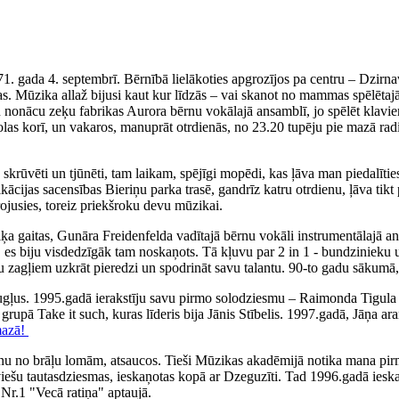
71. gada 4. septembrī. Bērnībā lielākoties apgrozījos pa centru – Dzirn
. Mūzika allaž bijusi kaut kur līdzās – vai skanot no mammas spēlētajā
iku nonācu zeķu fabrikas Aurora bērnu vokālajā ansamblī, jo spēlēt klav
olas korī, un vakaros, manuprāt otrdienās, no 23.20 tupēju pie mazā rad
ka skrūvēti un tjūnēti, tam laikam, spējīgi mopēdi, kas ļāva man piedal
fikācijas sacensības Bieriņu parka trasē, gandrīz katru otrdienu, ļāva 
irojusies, toreiz priekšroku devu mūzikai.
 gaitas, Gunāra Freidenfelda vadītajā bērnu vokāli instrumentālajā ans
, es biju visdedzīgāk tam noskaņots. Tā kļuvu par 2 in 1 - bundzinieku 
ņu zagļiem uzkrāt pieredzi un spodrināt savu talantu. 90-to gadu sākumā,
augļus. 1995.gadā ierakstīju savu pirmo solodziesmu – Raimonda Tigul
, grupā Take it such, kuras līderis bija Jānis Stībelis. 1997.gadā, Jāņa
mazā!
nu no brāļu lomām, atsaucos. Tieši Mūzikas akadēmijā notika mana pirm
tviešu tautasdziesmas, ieskaņotas kopā ar Dzeguzīti. Tad 1996.gadā iesk
Nr.1 "Vecā ratiņa" aptaujā.