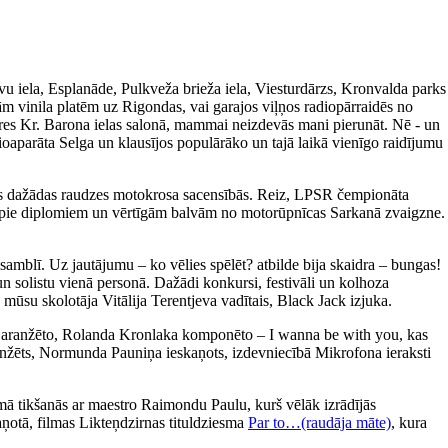
avu iela, Esplanāde, Pulkveža brieža iela, Viesturdārzs, Kronvalda parks
m vinila platēm uz Rigondas, vai garajos viļņos radiopārraidēs no
ieres Kr. Barona ielas salonā, mammai neizdevās mani pierunāt. Nē - un
ioaparāta Selga un klausījos populārāko un tajā laikā vienīgo raidījumu
īties dažādas raudzes motokrosa sacensībās. Reiz, LPSR čempionāta
tikt pie diplomiem un vērtīgām balvām no motorūpnīcas Sarkanā zvaigzne.
amblī. Uz jautājumu – ko vēlies spēlēt? atbilde bija skaidra – bungas!
un solistu vienā personā. Dažādi konkursi, festivāli un kolhoza
 mūsu skolotāja Vitālija Terentjeva vadītais, Black Jack izjuka.
a aranžēto, Rolanda Kronlaka komponēto – I wanna be with you, kas
 aranžēts, Normunda Pauniņa ieskaņots, izdevniecībā Mikrofona ieraksti
ā tikšanās ar maestro Raimondu Paulu, kurš vēlāk izrādījās
aņotā, filmas Likteņdzirnas tituldziesma
Par to…(raudāja māte)
, kura