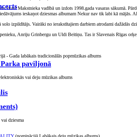
certs
aņots Ivara Makstnieka vadībā un izdots 1998.gada vasaras sākumā. Pārdo
piedāvājums ieskaņot dziesmas albumam Nekur nav tik labi kā mājās. Al
o izpildītājs. Vairāki no ierakstītajiem darbiem atrodami dažādās dzie
ieku, Anriju Grinbergu un Uldi Beitiņu. Tas ir Slavenais Rīgas orķes
rijā - Gada labākais tradicionālās popmūzikas albums
 Parka paviljonā
elektroniskās vai deju mūzikas albums
lis
ments)
 vai dziesma
ALITY
(nominācijā Labākais deju mūzikas albums)