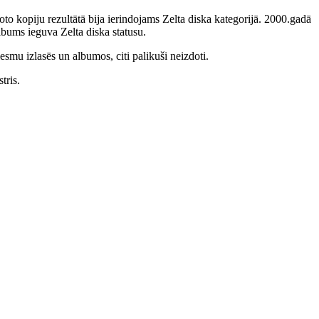
to kopiju rezultātā bija ierindojams Zelta diska kategorijā. 2000.gadā
bums ieguva Zelta diska statusu.
smu izlasēs un albumos, citi palikuši neizdoti.
tris.