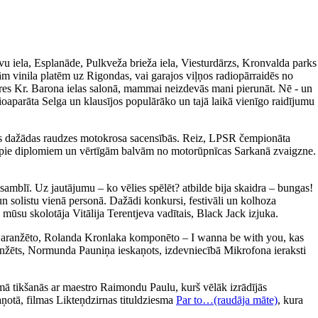
avu iela, Esplanāde, Pulkveža brieža iela, Viesturdārzs, Kronvalda parks
m vinila platēm uz Rigondas, vai garajos viļņos radiopārraidēs no
ieres Kr. Barona ielas salonā, mammai neizdevās mani pierunāt. Nē - un
ioaparāta Selga un klausījos populārāko un tajā laikā vienīgo raidījumu
īties dažādas raudzes motokrosa sacensībās. Reiz, LPSR čempionāta
tikt pie diplomiem un vērtīgām balvām no motorūpnīcas Sarkanā zvaigzne.
amblī. Uz jautājumu – ko vēlies spēlēt? atbilde bija skaidra – bungas!
un solistu vienā personā. Dažādi konkursi, festivāli un kolhoza
 mūsu skolotāja Vitālija Terentjeva vadītais, Black Jack izjuka.
a aranžēto, Rolanda Kronlaka komponēto – I wanna be with you, kas
 aranžēts, Normunda Pauniņa ieskaņots, izdevniecībā Mikrofona ieraksti
ā tikšanās ar maestro Raimondu Paulu, kurš vēlāk izrādījās
aņotā, filmas Likteņdzirnas tituldziesma
Par to…(raudāja māte)
, kura