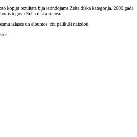
to kopiju rezultātā bija ierindojams Zelta diska kategorijā. 2000.gadā
bums ieguva Zelta diska statusu.
smu izlasēs un albumos, citi palikuši neizdoti.
tris.