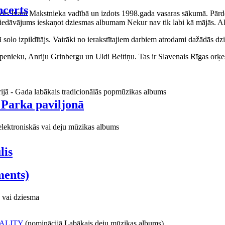
certs
aņots Ivara Makstnieka vadībā un izdots 1998.gada vasaras sākumā. Pārdo
piedāvājums ieskaņot dziesmas albumam Nekur nav tik labi kā mājās. Al
o izpildītājs. Vairāki no ierakstītajiem darbiem atrodami dažādās dzie
ieku, Anriju Grinbergu un Uldi Beitiņu. Tas ir Slavenais Rīgas orķes
rijā - Gada labākais tradicionālās popmūzikas albums
 Parka paviljonā
elektroniskās vai deju mūzikas albums
lis
ments)
 vai dziesma
ALITY
(nominācijā Labākais deju mūzikas albums)