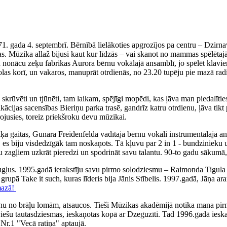
71. gada 4. septembrī. Bērnībā lielākoties apgrozījos pa centru – Dzirn
. Mūzika allaž bijusi kaut kur līdzās – vai skanot no mammas spēlētajā
iku nonācu zeķu fabrikas Aurora bērnu vokālajā ansamblī, jo spēlēt klav
olas korī, un vakaros, manuprāt otrdienās, no 23.20 tupēju pie mazā rad
ka skrūvēti un tjūnēti, tam laikam, spējīgi mopēdi, kas ļāva man piedal
fikācijas sacensības Bieriņu parka trasē, gandrīz katru otrdienu, ļāva 
irojusies, toreiz priekšroku devu mūzikai.
 gaitas, Gunāra Freidenfelda vadītajā bērnu vokāli instrumentālajā ans
, es biju visdedzīgāk tam noskaņots. Tā kļuvu par 2 in 1 - bundzinieku 
ņu zagļiem uzkrāt pieredzi un spodrināt savu talantu. 90-to gadu sākumā,
augļus. 1995.gadā ierakstīju savu pirmo solodziesmu – Raimonda Tigul
, grupā Take it such, kuras līderis bija Jānis Stībelis. 1997.gadā, Jāņa
mazā!
nu no brāļu lomām, atsaucos. Tieši Mūzikas akadēmijā notika mana pirm
tviešu tautasdziesmas, ieskaņotas kopā ar Dzeguzīti. Tad 1996.gadā iesk
Nr.1 "Vecā ratiņa" aptaujā.