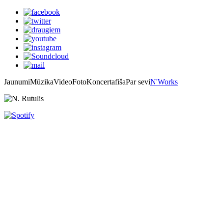
Jaunumi
Mūzika
Video
Foto
Koncertafiša
Par sevi
N'Works