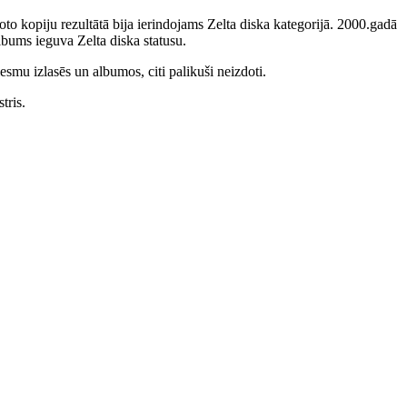
to kopiju rezultātā bija ierindojams Zelta diska kategorijā. 2000.gadā
bums ieguva Zelta diska statusu.
smu izlasēs un albumos, citi palikuši neizdoti.
tris.