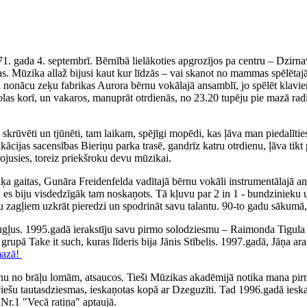
71. gada 4. septembrī. Bērnībā lielākoties apgrozījos pa centru – Dzirn
. Mūzika allaž bijusi kaut kur līdzās – vai skanot no mammas spēlētajā
iku nonācu zeķu fabrikas Aurora bērnu vokālajā ansamblī, jo spēlēt klav
olas korī, un vakaros, manuprāt otrdienās, no 23.20 tupēju pie mazā rad
ka skrūvēti un tjūnēti, tam laikam, spējīgi mopēdi, kas ļāva man piedal
fikācijas sacensības Bieriņu parka trasē, gandrīz katru otrdienu, ļāva 
irojusies, toreiz priekšroku devu mūzikai.
 gaitas, Gunāra Freidenfelda vadītajā bērnu vokāli instrumentālajā ans
, es biju visdedzīgāk tam noskaņots. Tā kļuvu par 2 in 1 - bundzinieku 
ņu zagļiem uzkrāt pieredzi un spodrināt savu talantu. 90-to gadu sākumā,
augļus. 1995.gadā ierakstīju savu pirmo solodziesmu – Raimonda Tigul
, grupā Take it such, kuras līderis bija Jānis Stībelis. 1997.gadā, Jāņa
mazā!
nu no brāļu lomām, atsaucos. Tieši Mūzikas akadēmijā notika mana pirm
tviešu tautasdziesmas, ieskaņotas kopā ar Dzeguzīti. Tad 1996.gadā iesk
Nr.1 "Vecā ratiņa" aptaujā.