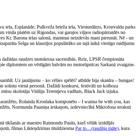
avu iela, Esplanāde, Pulkveža brieža iela, Viesturdārzs, Kronvalda parks
m vinila platēm uz Rigondas, vai garajos viļņos radiopārraidēs no
ieres Kr. Barona ielas salonā, mammai neizdevās mani pierunāt. Nē - un
ioaparāta Selga un klausījos populārāko un tajā laikā vienīgo raidījumu
īties dažādas raudzes motokrosa sacensībās. Reiz, LPSR čempionāta
tikt pie diplomiem un vērtīgām balvām no motorūpnīcas Sarkanā zvaigzne.
amblī. Uz jautājumu – ko vēlies spēlēt? atbilde bija skaidra – bungas!
un solistu vienā personā. Dažādi konkursi, festivāli un kolhoza
 mūsu skolotāja Vitālija Terentjeva vadītais, Black Jack izjuka.
a aranžēto, Rolanda Kronlaka komponēto – I wanna be with you, kas
 aranžēts, Normunda Pauniņa ieskaņots, izdevniecībā Mikrofona ieraksti
ā tikšanās ar maestro Raimondu Paulu, kurš vēlāk izrādījās
aņotā, filmas Likteņdzirnas tituldziesma
Par to…(raudāja māte)
, kura