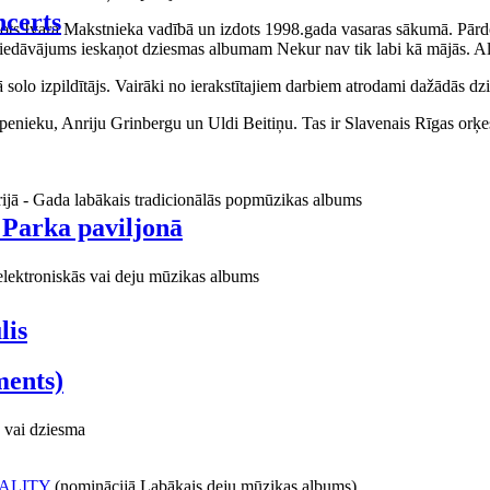
certs
aņots Ivara Makstnieka vadībā un izdots 1998.gada vasaras sākumā. Pārdo
piedāvājums ieskaņot dziesmas albumam Nekur nav tik labi kā mājās. Al
o izpildītājs. Vairāki no ierakstītajiem darbiem atrodami dažādās dzie
ieku, Anriju Grinbergu un Uldi Beitiņu. Tas ir Slavenais Rīgas orķes
rijā - Gada labākais tradicionālās popmūzikas albums
 Parka paviljonā
elektroniskās vai deju mūzikas albums
lis
ments)
 vai dziesma
ALITY
(nominācijā Labākais deju mūzikas albums)