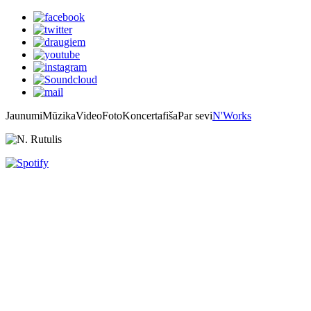
Jaunumi
Mūzika
Video
Foto
Koncertafiša
Par sevi
N'Works