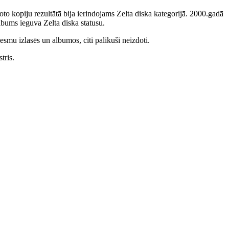
to kopiju rezultātā bija ierindojams Zelta diska kategorijā. 2000.gadā
bums ieguva Zelta diska statusu.
smu izlasēs un albumos, citi palikuši neizdoti.
tris.