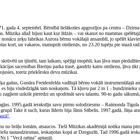
71. gada 4. septembrī. Bērnībā lielākoties apgrozījos pa centru – Dzirn
. Mūzika allaž bijusi kaut kur līdzās – vai skanot no mammas spēlētajā
iku nonācu zeķu fabrikas Aurora bērnu vokālajā ansamblī, jo spēlēt klav
olas korī, un vakaros, manuprāt otrdienās, no 23.20 tupēju pie mazā rad
ka skrūvēti un tjūnēti, tam laikam, spējīgi mopēdi, kas ļāva man piedal
fikācijas sacensības Bieriņu parka trasē, gandrīz katru otrdienu, ļāva 
irojusies, toreiz priekšroku devu mūzikai.
 gaitas, Gunāra Freidenfelda vadītajā bērnu vokāli instrumentālajā ans
, es biju visdedzīgāk tam noskaņots. Tā kļuvu par 2 in 1 - bundzinieku 
ņu zagļiem uzkrāt pieredzi un spodrināt savu talantu. 90-to gadu sākumā,
augļus. 1995.gadā ierakstīju savu pirmo solodziesmu – Raimonda Tigul
, grupā Take it such, kuras līderis bija Jānis Stībelis. 1997.gadā, Jāņa
mazā!
nu no brāļu lomām, atsaucos. Tieši Mūzikas akadēmijā notika mana pirm
tviešu tautasdziesmas, ieskaņotas kopā ar Dzeguzīti. Tad 1996.gadā iesk
Nr.1 "Vecā ratiņa" aptaujā.