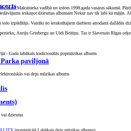
certs
aņots Ivara Makstnieka vadībā un izdots 1998.gada vasaras sākumā. Pārdo
piedāvājums ieskaņot dziesmas albumam Nekur nav tik labi kā mājās. Al
o izpildītājs. Vairāki no ierakstītajiem darbiem atrodami dažādās dzie
ieku, Anriju Grinbergu un Uldi Beitiņu. Tas ir Slavenais Rīgas orķes
rijā - Gada labākais tradicionālās popmūzikas albums
 Parka paviljonā
elektroniskās vai deju mūzikas albums
lis
ments)
 vai dziesma
ALITY
(nominācijā Labākais deju mūzikas albums)