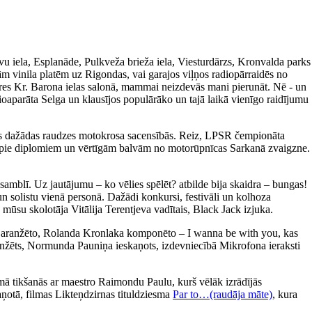
avu iela, Esplanāde, Pulkveža brieža iela, Viesturdārzs, Kronvalda parks
m vinila platēm uz Rigondas, vai garajos viļņos radiopārraidēs no
ieres Kr. Barona ielas salonā, mammai neizdevās mani pierunāt. Nē - un
ioaparāta Selga un klausījos populārāko un tajā laikā vienīgo raidījumu
īties dažādas raudzes motokrosa sacensībās. Reiz, LPSR čempionāta
tikt pie diplomiem un vērtīgām balvām no motorūpnīcas Sarkanā zvaigzne.
amblī. Uz jautājumu – ko vēlies spēlēt? atbilde bija skaidra – bungas!
un solistu vienā personā. Dažādi konkursi, festivāli un kolhoza
 mūsu skolotāja Vitālija Terentjeva vadītais, Black Jack izjuka.
a aranžēto, Rolanda Kronlaka komponēto – I wanna be with you, kas
 aranžēts, Normunda Pauniņa ieskaņots, izdevniecībā Mikrofona ieraksti
ā tikšanās ar maestro Raimondu Paulu, kurš vēlāk izrādījās
aņotā, filmas Likteņdzirnas tituldziesma
Par to…(raudāja māte)
, kura