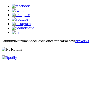
Jaunumi
Mūzika
Video
Foto
Koncertafiša
Par sevi
N'Works