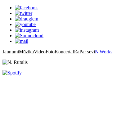
Jaunumi
Mūzika
Video
Foto
Koncertafiša
Par sevi
N'Works