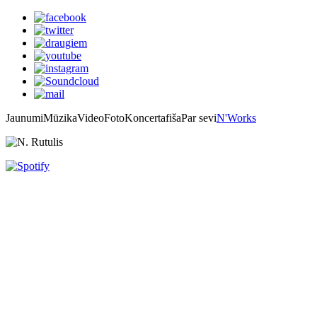
Jaunumi
Mūzika
Video
Foto
Koncertafiša
Par sevi
N'Works