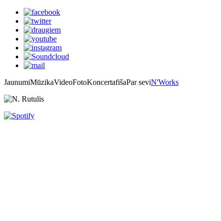
Jaunumi
Mūzika
Video
Foto
Koncertafiša
Par sevi
N'Works