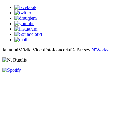
Jaunumi
Mūzika
Video
Foto
Koncertafiša
Par sevi
N'Works