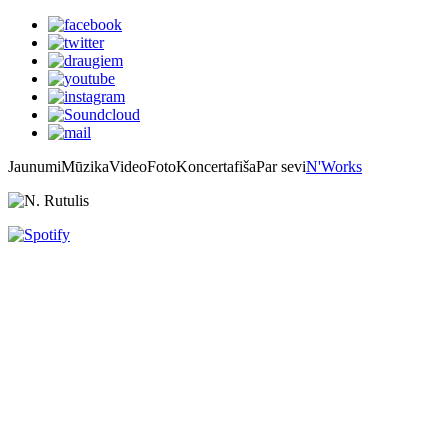
Jaunumi
Mūzika
Video
Foto
Koncertafiša
Par sevi
N'Works