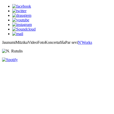
Jaunumi
Mūzika
Video
Foto
Koncertafiša
Par sevi
N'Works