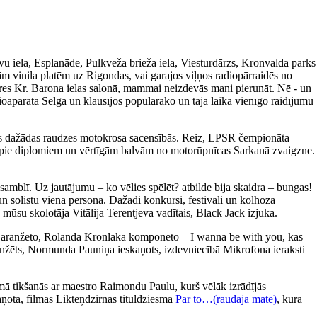
avu iela, Esplanāde, Pulkveža brieža iela, Viesturdārzs, Kronvalda parks
m vinila platēm uz Rigondas, vai garajos viļņos radiopārraidēs no
ieres Kr. Barona ielas salonā, mammai neizdevās mani pierunāt. Nē - un
ioaparāta Selga un klausījos populārāko un tajā laikā vienīgo raidījumu
īties dažādas raudzes motokrosa sacensībās. Reiz, LPSR čempionāta
tikt pie diplomiem un vērtīgām balvām no motorūpnīcas Sarkanā zvaigzne.
amblī. Uz jautājumu – ko vēlies spēlēt? atbilde bija skaidra – bungas!
un solistu vienā personā. Dažādi konkursi, festivāli un kolhoza
 mūsu skolotāja Vitālija Terentjeva vadītais, Black Jack izjuka.
a aranžēto, Rolanda Kronlaka komponēto – I wanna be with you, kas
 aranžēts, Normunda Pauniņa ieskaņots, izdevniecībā Mikrofona ieraksti
ā tikšanās ar maestro Raimondu Paulu, kurš vēlāk izrādījās
aņotā, filmas Likteņdzirnas tituldziesma
Par to…(raudāja māte)
, kura