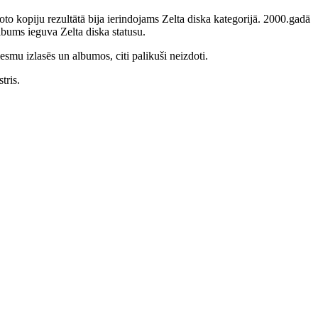
to kopiju rezultātā bija ierindojams Zelta diska kategorijā. 2000.gadā
bums ieguva Zelta diska statusu.
smu izlasēs un albumos, citi palikuši neizdoti.
tris.