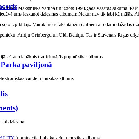
certs
aņots Ivara Makstnieka vadībā un izdots 1998.gada vasaras sākumā. Pārdo
piedāvājums ieskaņot dziesmas albumam Nekur nav tik labi kā mājās. Al
o izpildītājs. Vairāki no ierakstītajiem darbiem atrodami dažādās dzie
ieku, Anriju Grinbergu un Uldi Beitiņu. Tas ir Slavenais Rīgas orķes
rijā - Gada labākais tradicionālās popmūzikas albums
 Parka paviljonā
elektroniskās vai deju mūzikas albums
lis
ments)
 vai dziesma
ALITY
(nominācijā Labākais deju mūzikas albums)