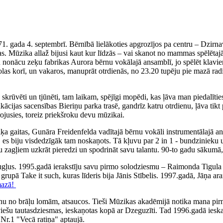
71. gada 4. septembrī. Bērnībā lielākoties apgrozījos pa centru – Dzirn
. Mūzika allaž bijusi kaut kur līdzās – vai skanot no mammas spēlētajā
iku nonācu zeķu fabrikas Aurora bērnu vokālajā ansamblī, jo spēlēt klav
olas korī, un vakaros, manuprāt otrdienās, no 23.20 tupēju pie mazā rad
ka skrūvēti un tjūnēti, tam laikam, spējīgi mopēdi, kas ļāva man piedal
fikācijas sacensības Bieriņu parka trasē, gandrīz katru otrdienu, ļāva 
irojusies, toreiz priekšroku devu mūzikai.
 gaitas, Gunāra Freidenfelda vadītajā bērnu vokāli instrumentālajā ans
, es biju visdedzīgāk tam noskaņots. Tā kļuvu par 2 in 1 - bundzinieku 
ņu zagļiem uzkrāt pieredzi un spodrināt savu talantu. 90-to gadu sākumā,
augļus. 1995.gadā ierakstīju savu pirmo solodziesmu – Raimonda Tigul
, grupā Take it such, kuras līderis bija Jānis Stībelis. 1997.gadā, Jāņa
mazā!
nu no brāļu lomām, atsaucos. Tieši Mūzikas akadēmijā notika mana pirm
tviešu tautasdziesmas, ieskaņotas kopā ar Dzeguzīti. Tad 1996.gadā iesk
Nr.1 "Vecā ratiņa" aptaujā.