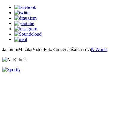
Jaunumi
Mūzika
Video
Foto
Koncertafiša
Par sevi
N'Works