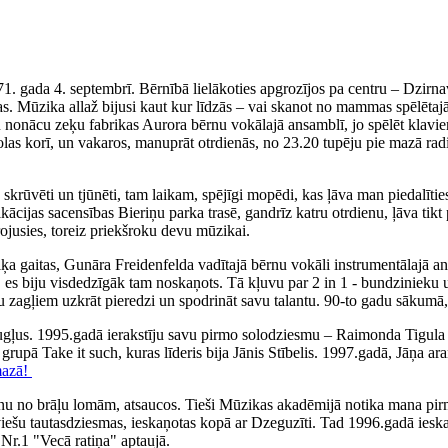
71. gada 4. septembrī. Bērnībā lielākoties apgrozījos pa centru – Dzirn
. Mūzika allaž bijusi kaut kur līdzās – vai skanot no mammas spēlētajā
iku nonācu zeķu fabrikas Aurora bērnu vokālajā ansamblī, jo spēlēt klav
olas korī, un vakaros, manuprāt otrdienās, no 23.20 tupēju pie mazā rad
ka skrūvēti un tjūnēti, tam laikam, spējīgi mopēdi, kas ļāva man piedal
fikācijas sacensības Bieriņu parka trasē, gandrīz katru otrdienu, ļāva 
irojusies, toreiz priekšroku devu mūzikai.
 gaitas, Gunāra Freidenfelda vadītajā bērnu vokāli instrumentālajā ans
, es biju visdedzīgāk tam noskaņots. Tā kļuvu par 2 in 1 - bundzinieku 
ņu zagļiem uzkrāt pieredzi un spodrināt savu talantu. 90-to gadu sākumā,
augļus. 1995.gadā ierakstīju savu pirmo solodziesmu – Raimonda Tigul
, grupā Take it such, kuras līderis bija Jānis Stībelis. 1997.gadā, Jāņa
mazā!
nu no brāļu lomām, atsaucos. Tieši Mūzikas akadēmijā notika mana pirm
tviešu tautasdziesmas, ieskaņotas kopā ar Dzeguzīti. Tad 1996.gadā iesk
Nr.1 "Vecā ratiņa" aptaujā.