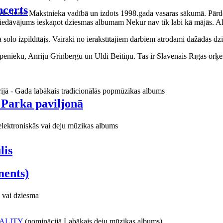
certs
aņots Ivara Makstnieka vadībā un izdots 1998.gada vasaras sākumā. Pārdo
piedāvājums ieskaņot dziesmas albumam Nekur nav tik labi kā mājās. Al
o izpildītājs. Vairāki no ierakstītajiem darbiem atrodami dažādās dzie
ieku, Anriju Grinbergu un Uldi Beitiņu. Tas ir Slavenais Rīgas orķes
rijā - Gada labākais tradicionālās popmūzikas albums
 Parka paviljonā
elektroniskās vai deju mūzikas albums
lis
ments)
 vai dziesma
ALITY
(nominācijā Labākais deju mūzikas albums)