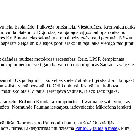
avu iela, Esplanāde, Pulkveža brieža iela, Viesturdārzs, Kronvalda parks
m vinila platēm uz Rigondas, vai garajos viļņos radiopārraidēs no
ieres Kr. Barona ielas salonā, mammai neizdevās mani pierunāt. Nē - un
ioaparāta Selga un klausījos populārāko un tajā laikā vienīgo raidījumu
īties dažādas raudzes motokrosa sacensībās. Reiz, LPSR čempionāta
tikt pie diplomiem un vērtīgām balvām no motorūpnīcas Sarkanā zvaigzne.
amblī. Uz jautājumu – ko vēlies spēlēt? atbilde bija skaidra – bungas!
un solistu vienā personā. Dažādi konkursi, festivāli un kolhoza
 mūsu skolotāja Vitālija Terentjeva vadītais, Black Jack izjuka.
a aranžēto, Rolanda Kronlaka komponēto – I wanna be with you, kas
 aranžēts, Normunda Pauniņa ieskaņots, izdevniecībā Mikrofona ieraksti
ā tikšanās ar maestro Raimondu Paulu, kurš vēlāk izrādījās
aņotā, filmas Likteņdzirnas tituldziesma
Par to…(raudāja māte)
, kura