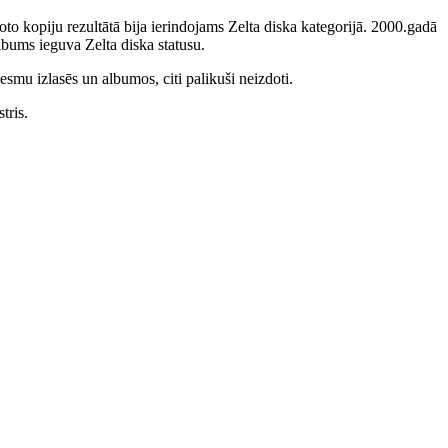
to kopiju rezultātā bija ierindojams Zelta diska kategorijā. 2000.gadā
bums ieguva Zelta diska statusu.
smu izlasēs un albumos, citi palikuši neizdoti.
tris.