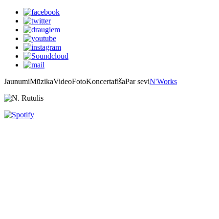
Jaunumi
Mūzika
Video
Foto
Koncertafiša
Par sevi
N'Works