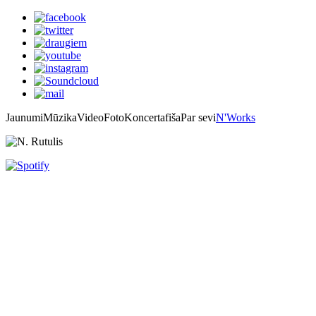
Jaunumi
Mūzika
Video
Foto
Koncertafiša
Par sevi
N'Works