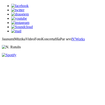
Jaunumi
Mūzika
Video
Foto
Koncertafiša
Par sevi
N'Works