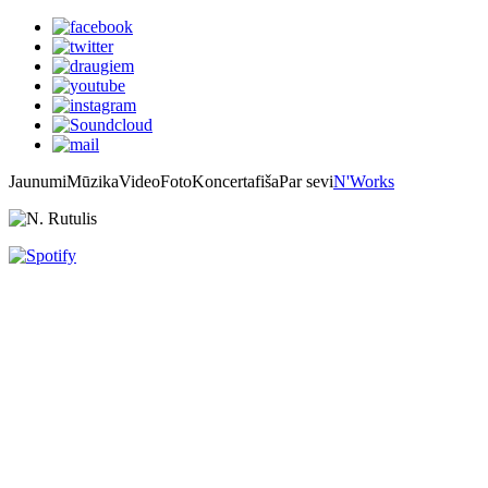
Jaunumi
Mūzika
Video
Foto
Koncertafiša
Par sevi
N'Works