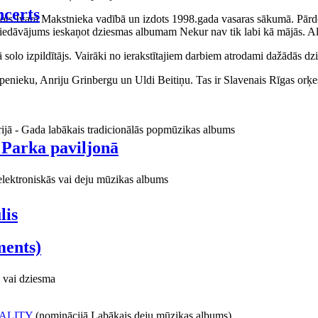
certs
aņots Ivara Makstnieka vadībā un izdots 1998.gada vasaras sākumā. Pārdo
piedāvājums ieskaņot dziesmas albumam Nekur nav tik labi kā mājās. Al
o izpildītājs. Vairāki no ierakstītajiem darbiem atrodami dažādās dzie
ieku, Anriju Grinbergu un Uldi Beitiņu. Tas ir Slavenais Rīgas orķes
rijā - Gada labākais tradicionālās popmūzikas albums
 Parka paviljonā
elektroniskās vai deju mūzikas albums
lis
ments)
 vai dziesma
ALITY
(nominācijā Labākais deju mūzikas albums)