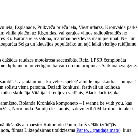
avu iela, Esplanāde, Pulkveža brieža iela, Viesturdārzs, Kronvalda parks
m vinila platēm uz Rigondas, vai garajos viļņos radiopārraidēs no
ieres Kr. Barona ielas salonā, mammai neizdevās mani pierunāt. Nē - un
ioaparāta Selga un klausījos populārāko un tajā laikā vienīgo raidījumu
īties dažādas raudzes motokrosa sacensībās. Reiz, LPSR čempionāta
tikt pie diplomiem un vērtīgām balvām no motorūpnīcas Sarkanā zvaigzne.
amblī. Uz jautājumu – ko vēlies spēlēt? atbilde bija skaidra – bungas!
un solistu vienā personā. Dažādi konkursi, festivāli un kolhoza
 mūsu skolotāja Vitālija Terentjeva vadītais, Black Jack izjuka.
a aranžēto, Rolanda Kronlaka komponēto – I wanna be with you, kas
 aranžēts, Normunda Pauniņa ieskaņots, izdevniecībā Mikrofona ieraksti
ā tikšanās ar maestro Raimondu Paulu, kurš vēlāk izrādījās
aņotā, filmas Likteņdzirnas tituldziesma
Par to…(raudāja māte)
, kura