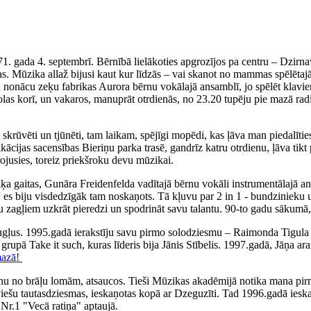
71. gada 4. septembrī. Bērnībā lielākoties apgrozījos pa centru – Dzirn
. Mūzika allaž bijusi kaut kur līdzās – vai skanot no mammas spēlētajā
iku nonācu zeķu fabrikas Aurora bērnu vokālajā ansamblī, jo spēlēt klav
olas korī, un vakaros, manuprāt otrdienās, no 23.20 tupēju pie mazā rad
ka skrūvēti un tjūnēti, tam laikam, spējīgi mopēdi, kas ļāva man piedal
fikācijas sacensības Bieriņu parka trasē, gandrīz katru otrdienu, ļāva 
irojusies, toreiz priekšroku devu mūzikai.
 gaitas, Gunāra Freidenfelda vadītajā bērnu vokāli instrumentālajā ans
, es biju visdedzīgāk tam noskaņots. Tā kļuvu par 2 in 1 - bundzinieku 
ņu zagļiem uzkrāt pieredzi un spodrināt savu talantu. 90-to gadu sākumā,
augļus. 1995.gadā ierakstīju savu pirmo solodziesmu – Raimonda Tigul
, grupā Take it such, kuras līderis bija Jānis Stībelis. 1997.gadā, Jāņa
mazā!
nu no brāļu lomām, atsaucos. Tieši Mūzikas akadēmijā notika mana pirm
tviešu tautasdziesmas, ieskaņotas kopā ar Dzeguzīti. Tad 1996.gadā iesk
Nr.1 "Vecā ratiņa" aptaujā.