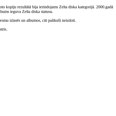
to kopiju rezultātā bija ierindojams Zelta diska kategorijā. 2000.gadā
bums ieguva Zelta diska statusu.
smu izlasēs un albumos, citi palikuši neizdoti.
tris.