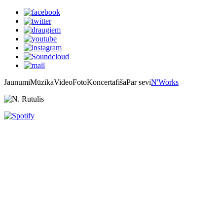
Jaunumi
Mūzika
Video
Foto
Koncertafiša
Par sevi
N'Works