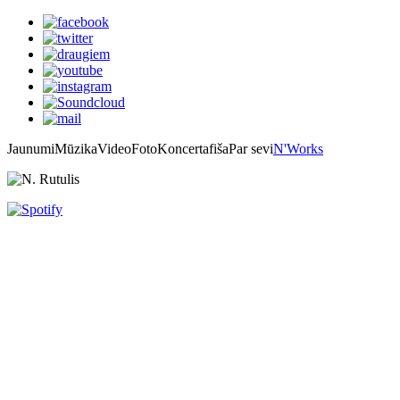
Jaunumi
Mūzika
Video
Foto
Koncertafiša
Par sevi
N'Works