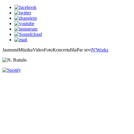
Jaunumi
Mūzika
Video
Foto
Koncertafiša
Par sevi
N'Works