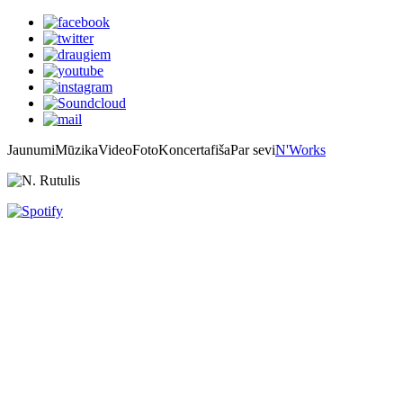
Jaunumi
Mūzika
Video
Foto
Koncertafiša
Par sevi
N'Works