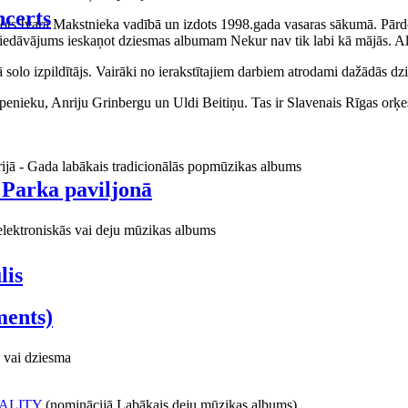
certs
aņots Ivara Makstnieka vadībā un izdots 1998.gada vasaras sākumā. Pārdo
piedāvājums ieskaņot dziesmas albumam Nekur nav tik labi kā mājās. Al
o izpildītājs. Vairāki no ierakstītajiem darbiem atrodami dažādās dzie
ieku, Anriju Grinbergu un Uldi Beitiņu. Tas ir Slavenais Rīgas orķes
rijā - Gada labākais tradicionālās popmūzikas albums
 Parka paviljonā
elektroniskās vai deju mūzikas albums
lis
ments)
 vai dziesma
ALITY
(nominācijā Labākais deju mūzikas albums)