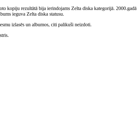
to kopiju rezultātā bija ierindojams Zelta diska kategorijā. 2000.gadā
bums ieguva Zelta diska statusu.
smu izlasēs un albumos, citi palikuši neizdoti.
tris.