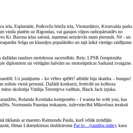
avu iela, Esplanāde, Pulkveža brieža iela, Viesturdārzs, Kronvalda parks
m vinila platēm uz Rigondas, vai garajos viļņos radiopārraidēs no
ieres Kr. Barona ielas salonā, mammai neizdevās mani pierunāt. Nē - un
ioaparāta Selga un klausījos populārāko un tajā laikā vienīgo raidījumu
īties dažādas raudzes motokrosa sacensībās. Reiz, LPSR čempionāta
tikt pie diplomiem un vērtīgām balvām no motorūpnīcas Sarkanā zvaigzne.
amblī. Uz jautājumu – ko vēlies spēlēt? atbilde bija skaidra – bungas!
un solistu vienā personā. Dažādi konkursi, festivāli un kolhoza
 mūsu skolotāja Vitālija Terentjeva vadītais, Black Jack izjuka.
a aranžēto, Rolanda Kronlaka komponēto – I wanna be with you, kas
 aranžēts, Normunda Pauniņa ieskaņots, izdevniecībā Mikrofona ieraksti
ā tikšanās ar maestro Raimondu Paulu, kurš vēlāk izrādījās
aņotā, filmas Likteņdzirnas tituldziesma
Par to…(raudāja māte)
, kura