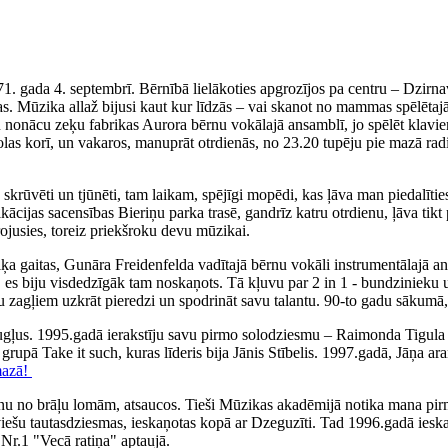
71. gada 4. septembrī. Bērnībā lielākoties apgrozījos pa centru – Dzirn
. Mūzika allaž bijusi kaut kur līdzās – vai skanot no mammas spēlētajā
iku nonācu zeķu fabrikas Aurora bērnu vokālajā ansamblī, jo spēlēt klav
olas korī, un vakaros, manuprāt otrdienās, no 23.20 tupēju pie mazā rad
ka skrūvēti un tjūnēti, tam laikam, spējīgi mopēdi, kas ļāva man piedal
fikācijas sacensības Bieriņu parka trasē, gandrīz katru otrdienu, ļāva 
irojusies, toreiz priekšroku devu mūzikai.
 gaitas, Gunāra Freidenfelda vadītajā bērnu vokāli instrumentālajā ans
, es biju visdedzīgāk tam noskaņots. Tā kļuvu par 2 in 1 - bundzinieku 
ņu zagļiem uzkrāt pieredzi un spodrināt savu talantu. 90-to gadu sākumā,
augļus. 1995.gadā ierakstīju savu pirmo solodziesmu – Raimonda Tigul
, grupā Take it such, kuras līderis bija Jānis Stībelis. 1997.gadā, Jāņa
mazā!
nu no brāļu lomām, atsaucos. Tieši Mūzikas akadēmijā notika mana pirm
tviešu tautasdziesmas, ieskaņotas kopā ar Dzeguzīti. Tad 1996.gadā iesk
Nr.1 "Vecā ratiņa" aptaujā.