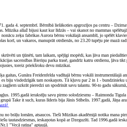
71. gada 4. septembrī. Bērnībā lielākoties apgrozījos pa centru – Dzirn
. Mūzika allaž bijusi kaut kur līdzās – vai skanot no mammas spēlētajā
iku nonācu zeķu fabrikas Aurora bērnu vokālajā ansamblī, jo spēlēt klav
olas korī, un vakaros, manuprāt otrdienās, no 23.20 tupēju pie mazā rad
ka skrūvēti un tjūnēti, tam laikam, spējīgi mopēdi, kas ļāva man piedal
fikācijas sacensības Bieriņu parka trasē, gandrīz katru otrdienu, ļāva 
irojusies, toreiz priekšroku devu mūzikai.
 gaitas, Gunāra Freidenfelda vadītajā bērnu vokāli instrumentālajā ans
, es biju visdedzīgāk tam noskaņots. Tā kļuvu par 2 in 1 - bundzinieku 
ņu zagļiem uzkrāt pieredzi un spodrināt savu talantu. 90-to gadu sākumā,
augļus. 1995.gadā ierakstīju savu pirmo solodziesmu – Raimonda Tigul
, grupā Take it such, kuras līderis bija Jānis Stībelis. 1997.gadā, Jāņa
mazā!
nu no brāļu lomām, atsaucos. Tieši Mūzikas akadēmijā notika mana pirm
tviešu tautasdziesmas, ieskaņotas kopā ar Dzeguzīti. Tad 1996.gadā iesk
Nr.1 "Vecā ratiņa" aptaujā.