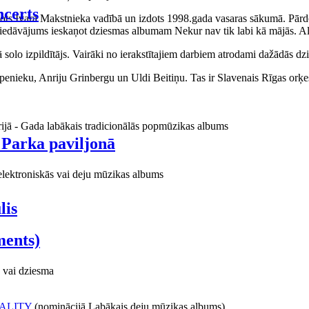
certs
aņots Ivara Makstnieka vadībā un izdots 1998.gada vasaras sākumā. Pārdo
piedāvājums ieskaņot dziesmas albumam Nekur nav tik labi kā mājās. Al
o izpildītājs. Vairāki no ierakstītajiem darbiem atrodami dažādās dzie
ieku, Anriju Grinbergu un Uldi Beitiņu. Tas ir Slavenais Rīgas orķes
rijā - Gada labākais tradicionālās popmūzikas albums
 Parka paviljonā
elektroniskās vai deju mūzikas albums
lis
ments)
 vai dziesma
ALITY
(nominācijā Labākais deju mūzikas albums)