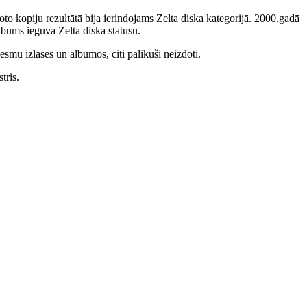
to kopiju rezultātā bija ierindojams Zelta diska kategorijā. 2000.gadā
bums ieguva Zelta diska statusu.
smu izlasēs un albumos, citi palikuši neizdoti.
tris.