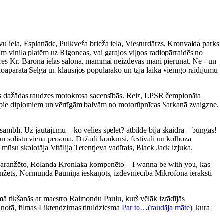
avu iela, Esplanāde, Pulkveža brieža iela, Viesturdārzs, Kronvalda parks
m vinila platēm uz Rigondas, vai garajos viļņos radiopārraidēs no
ieres Kr. Barona ielas salonā, mammai neizdevās mani pierunāt. Nē - un
ioaparāta Selga un klausījos populārāko un tajā laikā vienīgo raidījumu
īties dažādas raudzes motokrosa sacensībās. Reiz, LPSR čempionāta
tikt pie diplomiem un vērtīgām balvām no motorūpnīcas Sarkanā zvaigzne.
amblī. Uz jautājumu – ko vēlies spēlēt? atbilde bija skaidra – bungas!
un solistu vienā personā. Dažādi konkursi, festivāli un kolhoza
 mūsu skolotāja Vitālija Terentjeva vadītais, Black Jack izjuka.
a aranžēto, Rolanda Kronlaka komponēto – I wanna be with you, kas
 aranžēts, Normunda Pauniņa ieskaņots, izdevniecībā Mikrofona ieraksti
ā tikšanās ar maestro Raimondu Paulu, kurš vēlāk izrādījās
aņotā, filmas Likteņdzirnas tituldziesma
Par to…(raudāja māte)
, kura