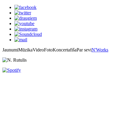
Jaunumi
Mūzika
Video
Foto
Koncertafiša
Par sevi
N'Works