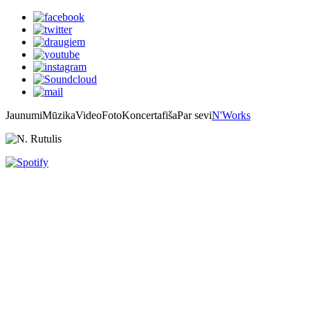
Jaunumi
Mūzika
Video
Foto
Koncertafiša
Par sevi
N'Works