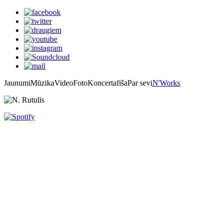
Jaunumi
Mūzika
Video
Foto
Koncertafiša
Par sevi
N'Works