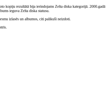
to kopiju rezultātā bija ierindojams Zelta diska kategorijā. 2000.gadā
bums ieguva Zelta diska statusu.
smu izlasēs un albumos, citi palikuši neizdoti.
tris.