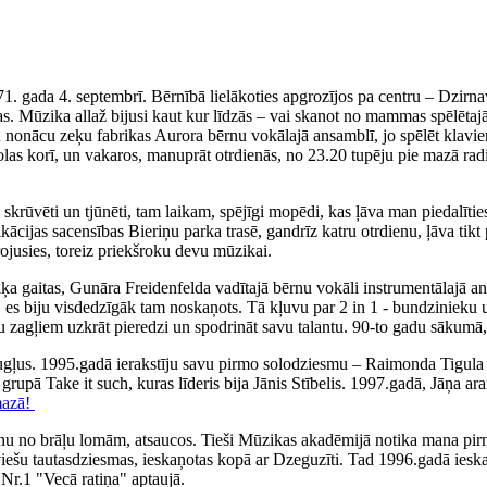
71. gada 4. septembrī. Bērnībā lielākoties apgrozījos pa centru – Dzirn
. Mūzika allaž bijusi kaut kur līdzās – vai skanot no mammas spēlētajā
iku nonācu zeķu fabrikas Aurora bērnu vokālajā ansamblī, jo spēlēt klav
olas korī, un vakaros, manuprāt otrdienās, no 23.20 tupēju pie mazā rad
ka skrūvēti un tjūnēti, tam laikam, spējīgi mopēdi, kas ļāva man piedal
fikācijas sacensības Bieriņu parka trasē, gandrīz katru otrdienu, ļāva 
irojusies, toreiz priekšroku devu mūzikai.
 gaitas, Gunāra Freidenfelda vadītajā bērnu vokāli instrumentālajā ans
, es biju visdedzīgāk tam noskaņots. Tā kļuvu par 2 in 1 - bundzinieku 
ņu zagļiem uzkrāt pieredzi un spodrināt savu talantu. 90-to gadu sākumā,
augļus. 1995.gadā ierakstīju savu pirmo solodziesmu – Raimonda Tigul
, grupā Take it such, kuras līderis bija Jānis Stībelis. 1997.gadā, Jāņa
mazā!
nu no brāļu lomām, atsaucos. Tieši Mūzikas akadēmijā notika mana pirm
tviešu tautasdziesmas, ieskaņotas kopā ar Dzeguzīti. Tad 1996.gadā iesk
Nr.1 "Vecā ratiņa" aptaujā.