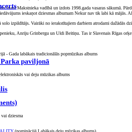
certs
aņots Ivara Makstnieka vadībā un izdots 1998.gada vasaras sākumā. Pārdo
piedāvājums ieskaņot dziesmas albumam Nekur nav tik labi kā mājās. Al
o izpildītājs. Vairāki no ierakstītajiem darbiem atrodami dažādās dzie
ieku, Anriju Grinbergu un Uldi Beitiņu. Tas ir Slavenais Rīgas orķes
rijā - Gada labākais tradicionālās popmūzikas albums
 Parka paviljonā
elektroniskās vai deju mūzikas albums
lis
ments)
 vai dziesma
ALITY
(nominācijā Labākais deju mūzikas albums)