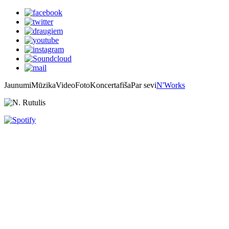
Jaunumi
Mūzika
Video
Foto
Koncertafiša
Par sevi
N'Works