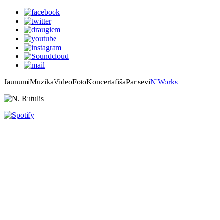
Jaunumi
Mūzika
Video
Foto
Koncertafiša
Par sevi
N'Works