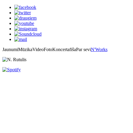
Jaunumi
Mūzika
Video
Foto
Koncertafiša
Par sevi
N'Works