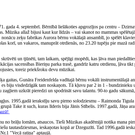
71. gada 4. septembrī. Bērnībā lielākoties apgrozījos pa centru – Dzirn
. Mūzika allaž bijusi kaut kur līdzās – vai skanot no mammas spēlētajā
iku nonācu zeķu fabrikas Aurora bērnu vokālajā ansamblī, jo spēlēt klav
olas korī, un vakaros, manuprāt otrdienās, no 23.20 tupēju pie mazā rad
ka skrūvēti un tjūnēti, tam laikam, spējīgi mopēdi, kas ļāva man piedal
fikācijas sacensības Bieriņu parka trasē, gandrīz katru otrdienu, ļāva 
irojusies, toreiz priekšroku devu mūzikai.
 gaitas, Gunāra Freidenfelda vadītajā bērnu vokāli instrumentālajā ans
, es biju visdedzīgāk tam noskaņots. Tā kļuvu par 2 in 1 - bundzinieku 
ņu zagļiem uzkrāt pieredzi un spodrināt savu talantu. 90-to gadu sākumā,
augļus. 1995.gadā ierakstīju savu pirmo solodziesmu – Raimonda Tigul
, grupā Take it such, kuras līderis bija Jānis Stībelis. 1997.gadā, Jāņa
mazā!
nu no brāļu lomām, atsaucos. Tieši Mūzikas akadēmijā notika mana pirm
tviešu tautasdziesmas, ieskaņotas kopā ar Dzeguzīti. Tad 1996.gadā iesk
Nr.1 "Vecā ratiņa" aptaujā.