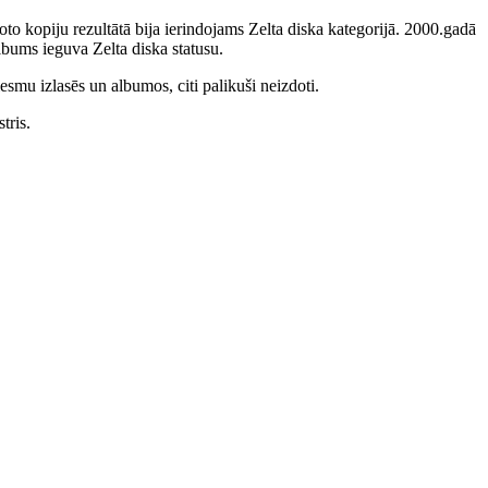
to kopiju rezultātā bija ierindojams Zelta diska kategorijā. 2000.gadā
bums ieguva Zelta diska statusu.
smu izlasēs un albumos, citi palikuši neizdoti.
tris.