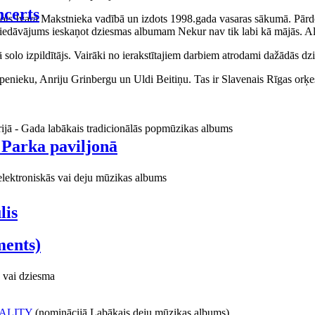
certs
aņots Ivara Makstnieka vadībā un izdots 1998.gada vasaras sākumā. Pārdo
piedāvājums ieskaņot dziesmas albumam Nekur nav tik labi kā mājās. Al
o izpildītājs. Vairāki no ierakstītajiem darbiem atrodami dažādās dzie
ieku, Anriju Grinbergu un Uldi Beitiņu. Tas ir Slavenais Rīgas orķes
rijā - Gada labākais tradicionālās popmūzikas albums
 Parka paviljonā
elektroniskās vai deju mūzikas albums
lis
ments)
 vai dziesma
ALITY
(nominācijā Labākais deju mūzikas albums)