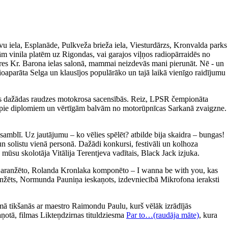
avu iela, Esplanāde, Pulkveža brieža iela, Viesturdārzs, Kronvalda parks
m vinila platēm uz Rigondas, vai garajos viļņos radiopārraidēs no
ieres Kr. Barona ielas salonā, mammai neizdevās mani pierunāt. Nē - un
ioaparāta Selga un klausījos populārāko un tajā laikā vienīgo raidījumu
īties dažādas raudzes motokrosa sacensībās. Reiz, LPSR čempionāta
tikt pie diplomiem un vērtīgām balvām no motorūpnīcas Sarkanā zvaigzne.
amblī. Uz jautājumu – ko vēlies spēlēt? atbilde bija skaidra – bungas!
un solistu vienā personā. Dažādi konkursi, festivāli un kolhoza
 mūsu skolotāja Vitālija Terentjeva vadītais, Black Jack izjuka.
a aranžēto, Rolanda Kronlaka komponēto – I wanna be with you, kas
 aranžēts, Normunda Pauniņa ieskaņots, izdevniecībā Mikrofona ieraksti
ā tikšanās ar maestro Raimondu Paulu, kurš vēlāk izrādījās
aņotā, filmas Likteņdzirnas tituldziesma
Par to…(raudāja māte)
, kura