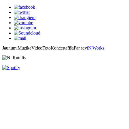
Jaunumi
Mūzika
Video
Foto
Koncertafiša
Par sevi
N'Works