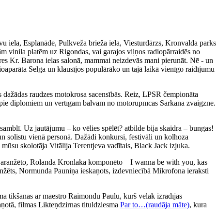
avu iela, Esplanāde, Pulkveža brieža iela, Viesturdārzs, Kronvalda parks
m vinila platēm uz Rigondas, vai garajos viļņos radiopārraidēs no
ieres Kr. Barona ielas salonā, mammai neizdevās mani pierunāt. Nē - un
ioaparāta Selga un klausījos populārāko un tajā laikā vienīgo raidījumu
īties dažādas raudzes motokrosa sacensībās. Reiz, LPSR čempionāta
tikt pie diplomiem un vērtīgām balvām no motorūpnīcas Sarkanā zvaigzne.
amblī. Uz jautājumu – ko vēlies spēlēt? atbilde bija skaidra – bungas!
un solistu vienā personā. Dažādi konkursi, festivāli un kolhoza
 mūsu skolotāja Vitālija Terentjeva vadītais, Black Jack izjuka.
a aranžēto, Rolanda Kronlaka komponēto – I wanna be with you, kas
 aranžēts, Normunda Pauniņa ieskaņots, izdevniecībā Mikrofona ieraksti
ā tikšanās ar maestro Raimondu Paulu, kurš vēlāk izrādījās
aņotā, filmas Likteņdzirnas tituldziesma
Par to…(raudāja māte)
, kura