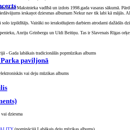
certs
aņots Ivara Makstnieka vadībā un izdots 1998.gada vasaras sākumā. Pārdo
piedāvājums ieskaņot dziesmas albumam Nekur nav tik labi kā mājās. Al
o izpildītājs. Vairāki no ierakstītajiem darbiem atrodami dažādās dzie
ieku, Anriju Grinbergu un Uldi Beitiņu. Tas ir Slavenais Rīgas orķes
rijā - Gada labākais tradicionālās popmūzikas albums
 Parka paviljonā
elektroniskās vai deju mūzikas albums
lis
ments)
 vai dziesma
ALITY
(nominācijā Labākais deju mūzikas albums)