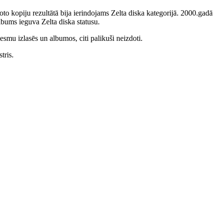
to kopiju rezultātā bija ierindojams Zelta diska kategorijā. 2000.gadā
bums ieguva Zelta diska statusu.
smu izlasēs un albumos, citi palikuši neizdoti.
tris.