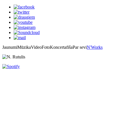
Jaunumi
Mūzika
Video
Foto
Koncertafiša
Par sevi
N'Works