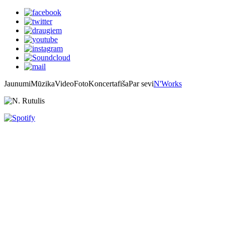
Jaunumi
Mūzika
Video
Foto
Koncertafiša
Par sevi
N'Works