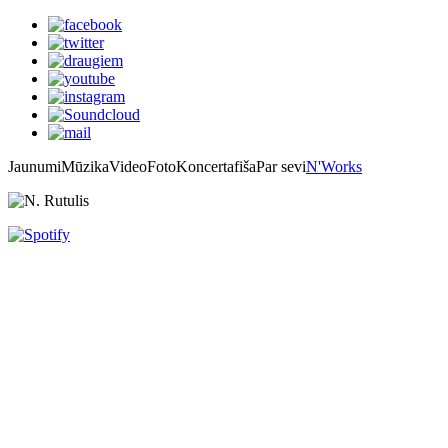
Jaunumi
Mūzika
Video
Foto
Koncertafiša
Par sevi
N'Works