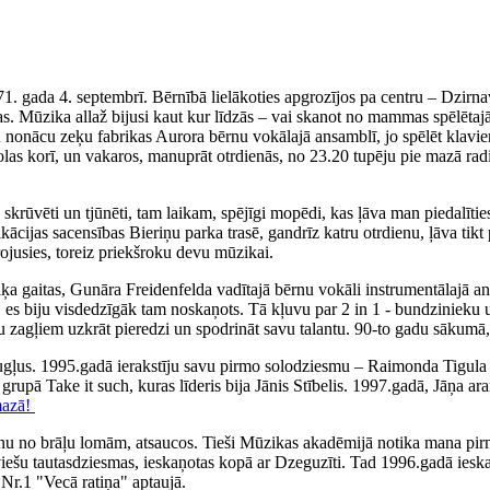
71. gada 4. septembrī. Bērnībā lielākoties apgrozījos pa centru – Dzirn
. Mūzika allaž bijusi kaut kur līdzās – vai skanot no mammas spēlētajā
iku nonācu zeķu fabrikas Aurora bērnu vokālajā ansamblī, jo spēlēt klav
olas korī, un vakaros, manuprāt otrdienās, no 23.20 tupēju pie mazā rad
ka skrūvēti un tjūnēti, tam laikam, spējīgi mopēdi, kas ļāva man piedal
fikācijas sacensības Bieriņu parka trasē, gandrīz katru otrdienu, ļāva 
irojusies, toreiz priekšroku devu mūzikai.
 gaitas, Gunāra Freidenfelda vadītajā bērnu vokāli instrumentālajā ans
, es biju visdedzīgāk tam noskaņots. Tā kļuvu par 2 in 1 - bundzinieku 
ņu zagļiem uzkrāt pieredzi un spodrināt savu talantu. 90-to gadu sākumā,
augļus. 1995.gadā ierakstīju savu pirmo solodziesmu – Raimonda Tigul
, grupā Take it such, kuras līderis bija Jānis Stībelis. 1997.gadā, Jāņa
mazā!
nu no brāļu lomām, atsaucos. Tieši Mūzikas akadēmijā notika mana pirm
tviešu tautasdziesmas, ieskaņotas kopā ar Dzeguzīti. Tad 1996.gadā iesk
Nr.1 "Vecā ratiņa" aptaujā.