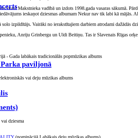
certs
aņots Ivara Makstnieka vadībā un izdots 1998.gada vasaras sākumā. Pārdo
piedāvājums ieskaņot dziesmas albumam Nekur nav tik labi kā mājās. Al
o izpildītājs. Vairāki no ierakstītajiem darbiem atrodami dažādās dzie
ieku, Anriju Grinbergu un Uldi Beitiņu. Tas ir Slavenais Rīgas orķes
rijā - Gada labākais tradicionālās popmūzikas albums
 Parka paviljonā
elektroniskās vai deju mūzikas albums
lis
ments)
 vai dziesma
ALITY
(nominācijā Labākais deju mūzikas albums)