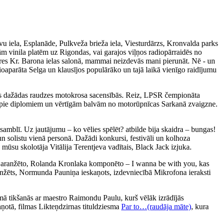
avu iela, Esplanāde, Pulkveža brieža iela, Viesturdārzs, Kronvalda parks
m vinila platēm uz Rigondas, vai garajos viļņos radiopārraidēs no
ieres Kr. Barona ielas salonā, mammai neizdevās mani pierunāt. Nē - un
ioaparāta Selga un klausījos populārāko un tajā laikā vienīgo raidījumu
īties dažādas raudzes motokrosa sacensībās. Reiz, LPSR čempionāta
tikt pie diplomiem un vērtīgām balvām no motorūpnīcas Sarkanā zvaigzne.
amblī. Uz jautājumu – ko vēlies spēlēt? atbilde bija skaidra – bungas!
un solistu vienā personā. Dažādi konkursi, festivāli un kolhoza
 mūsu skolotāja Vitālija Terentjeva vadītais, Black Jack izjuka.
a aranžēto, Rolanda Kronlaka komponēto – I wanna be with you, kas
 aranžēts, Normunda Pauniņa ieskaņots, izdevniecībā Mikrofona ieraksti
ā tikšanās ar maestro Raimondu Paulu, kurš vēlāk izrādījās
aņotā, filmas Likteņdzirnas tituldziesma
Par to…(raudāja māte)
, kura