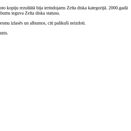
to kopiju rezultātā bija ierindojams Zelta diska kategorijā. 2000.gadā
bums ieguva Zelta diska statusu.
smu izlasēs un albumos, citi palikuši neizdoti.
tris.