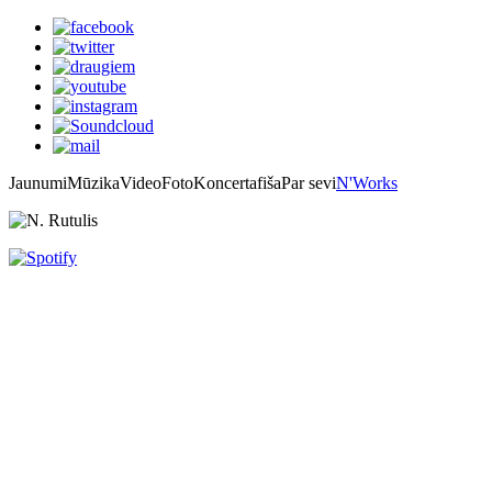
Jaunumi
Mūzika
Video
Foto
Koncertafiša
Par sevi
N'Works