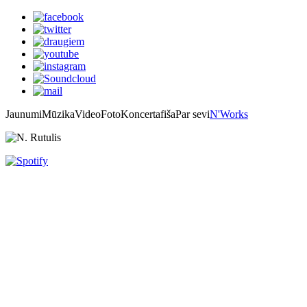
Jaunumi
Mūzika
Video
Foto
Koncertafiša
Par sevi
N'Works