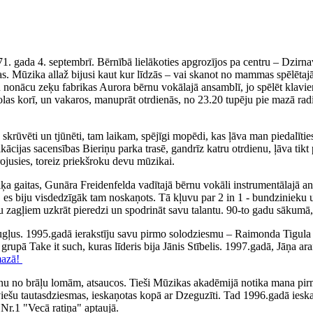
71. gada 4. septembrī. Bērnībā lielākoties apgrozījos pa centru – Dzirn
. Mūzika allaž bijusi kaut kur līdzās – vai skanot no mammas spēlētajā
iku nonācu zeķu fabrikas Aurora bērnu vokālajā ansamblī, jo spēlēt klav
olas korī, un vakaros, manuprāt otrdienās, no 23.20 tupēju pie mazā rad
ka skrūvēti un tjūnēti, tam laikam, spējīgi mopēdi, kas ļāva man piedal
fikācijas sacensības Bieriņu parka trasē, gandrīz katru otrdienu, ļāva 
irojusies, toreiz priekšroku devu mūzikai.
 gaitas, Gunāra Freidenfelda vadītajā bērnu vokāli instrumentālajā ans
, es biju visdedzīgāk tam noskaņots. Tā kļuvu par 2 in 1 - bundzinieku 
ņu zagļiem uzkrāt pieredzi un spodrināt savu talantu. 90-to gadu sākumā,
augļus. 1995.gadā ierakstīju savu pirmo solodziesmu – Raimonda Tigul
, grupā Take it such, kuras līderis bija Jānis Stībelis. 1997.gadā, Jāņa
mazā!
nu no brāļu lomām, atsaucos. Tieši Mūzikas akadēmijā notika mana pirm
tviešu tautasdziesmas, ieskaņotas kopā ar Dzeguzīti. Tad 1996.gadā iesk
Nr.1 "Vecā ratiņa" aptaujā.