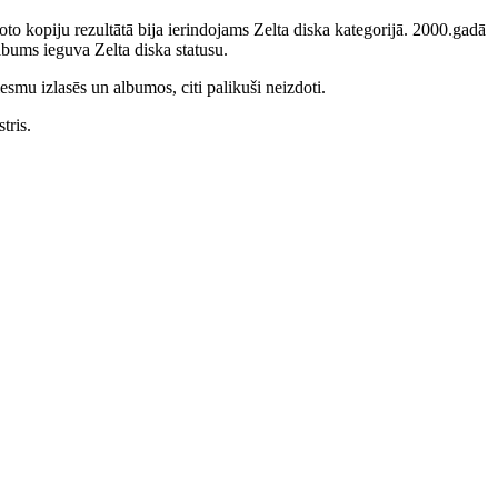
to kopiju rezultātā bija ierindojams Zelta diska kategorijā. 2000.gadā
bums ieguva Zelta diska statusu.
smu izlasēs un albumos, citi palikuši neizdoti.
tris.