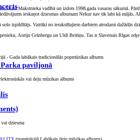
certs
aņots Ivara Makstnieka vadībā un izdots 1998.gada vasaras sākumā. Pārdo
piedāvājums ieskaņot dziesmas albumam Nekur nav tik labi kā mājās. Al
o izpildītājs. Vairāki no ierakstītajiem darbiem atrodami dažādās dzie
ieku, Anriju Grinbergu un Uldi Beitiņu. Tas ir Slavenais Rīgas orķes
rijā - Gada labākais tradicionālās popmūzikas albums
 Parka paviljonā
elektroniskās vai deju mūzikas albums
lis
ments)
 vai dziesma
ALITY
(nominācijā Labākais deju mūzikas albums)