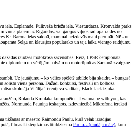
avu iela, Esplanāde, Pulkveža brieža iela, Viesturdārzs, Kronvalda parks
m vinila platēm uz Rigondas, vai garajos viļņos radiopārraidēs no
ieres Kr. Barona ielas salonā, mammai neizdevās mani pierunāt. Nē - un
ioaparāta Selga un klausījos populārāko un tajā laikā vienīgo raidījumu
īties dažādas raudzes motokrosa sacensībās. Reiz, LPSR čempionāta
tikt pie diplomiem un vērtīgām balvām no motorūpnīcas Sarkanā zvaigzne.
amblī. Uz jautājumu – ko vēlies spēlēt? atbilde bija skaidra – bungas!
un solistu vienā personā. Dažādi konkursi, festivāli un kolhoza
 mūsu skolotāja Vitālija Terentjeva vadītais, Black Jack izjuka.
a aranžēto, Rolanda Kronlaka komponēto – I wanna be with you, kas
 aranžēts, Normunda Pauniņa ieskaņots, izdevniecībā Mikrofona ieraksti
ā tikšanās ar maestro Raimondu Paulu, kurš vēlāk izrādījās
aņotā, filmas Likteņdzirnas tituldziesma
Par to…(raudāja māte)
, kura