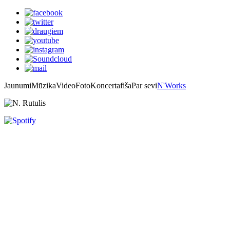
Jaunumi
Mūzika
Video
Foto
Koncertafiša
Par sevi
N'Works