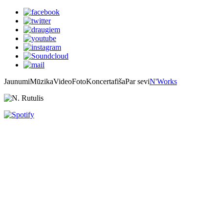
Jaunumi
Mūzika
Video
Foto
Koncertafiša
Par sevi
N'Works