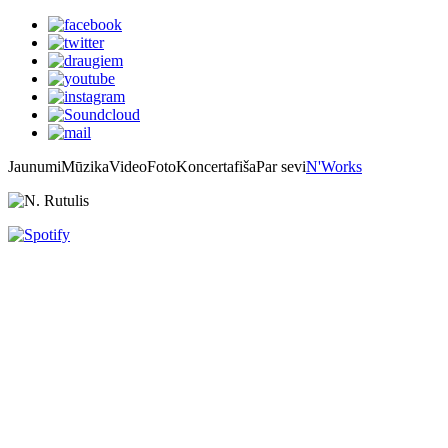
Jaunumi
Mūzika
Video
Foto
Koncertafiša
Par sevi
N'Works