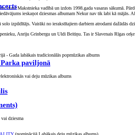
certs
aņots Ivara Makstnieka vadībā un izdots 1998.gada vasaras sākumā. Pārdo
piedāvājums ieskaņot dziesmas albumam Nekur nav tik labi kā mājās. Al
o izpildītājs. Vairāki no ierakstītajiem darbiem atrodami dažādās dzie
ieku, Anriju Grinbergu un Uldi Beitiņu. Tas ir Slavenais Rīgas orķes
rijā - Gada labākais tradicionālās popmūzikas albums
 Parka paviljonā
elektroniskās vai deju mūzikas albums
lis
ments)
 vai dziesma
ALITY
(nominācijā Labākais deju mūzikas albums)