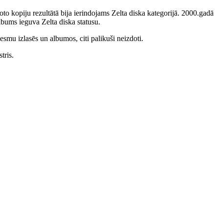
to kopiju rezultātā bija ierindojams Zelta diska kategorijā. 2000.gadā
bums ieguva Zelta diska statusu.
smu izlasēs un albumos, citi palikuši neizdoti.
tris.