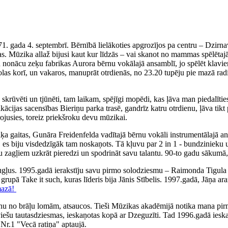
71. gada 4. septembrī. Bērnībā lielākoties apgrozījos pa centru – Dzirn
. Mūzika allaž bijusi kaut kur līdzās – vai skanot no mammas spēlētajā
iku nonācu zeķu fabrikas Aurora bērnu vokālajā ansamblī, jo spēlēt klav
olas korī, un vakaros, manuprāt otrdienās, no 23.20 tupēju pie mazā rad
ka skrūvēti un tjūnēti, tam laikam, spējīgi mopēdi, kas ļāva man piedal
fikācijas sacensības Bieriņu parka trasē, gandrīz katru otrdienu, ļāva 
irojusies, toreiz priekšroku devu mūzikai.
 gaitas, Gunāra Freidenfelda vadītajā bērnu vokāli instrumentālajā ans
, es biju visdedzīgāk tam noskaņots. Tā kļuvu par 2 in 1 - bundzinieku 
ņu zagļiem uzkrāt pieredzi un spodrināt savu talantu. 90-to gadu sākumā,
augļus. 1995.gadā ierakstīju savu pirmo solodziesmu – Raimonda Tigul
, grupā Take it such, kuras līderis bija Jānis Stībelis. 1997.gadā, Jāņa
mazā!
nu no brāļu lomām, atsaucos. Tieši Mūzikas akadēmijā notika mana pirm
tviešu tautasdziesmas, ieskaņotas kopā ar Dzeguzīti. Tad 1996.gadā iesk
Nr.1 "Vecā ratiņa" aptaujā.