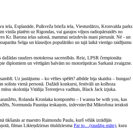
avu iela, Esplanāde, Pulkveža brieža iela, Viesturdārzs, Kronvalda parks
m vinila platēm uz Rigondas, vai garajos viļņos radiopārraidēs no
ieres Kr. Barona ielas salonā, mammai neizdevās mani pierunāt. Nē - un
ioaparāta Selga un klausījos populārāko un tajā laikā vienīgo raidījumu
īties dažādas raudzes motokrosa sacensībās. Reiz, LPSR čempionāta
tikt pie diplomiem un vērtīgām balvām no motorūpnīcas Sarkanā zvaigzne.
amblī. Uz jautājumu – ko vēlies spēlēt? atbilde bija skaidra – bungas!
un solistu vienā personā. Dažādi konkursi, festivāli un kolhoza
 mūsu skolotāja Vitālija Terentjeva vadītais, Black Jack izjuka.
a aranžēto, Rolanda Kronlaka komponēto – I wanna be with you, kas
 aranžēts, Normunda Pauniņa ieskaņots, izdevniecībā Mikrofona ieraksti
ā tikšanās ar maestro Raimondu Paulu, kurš vēlāk izrādījās
aņotā, filmas Likteņdzirnas tituldziesma
Par to…(raudāja māte)
, kura